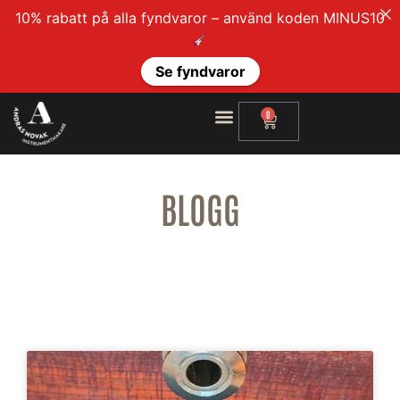
10% rabatt på alla fyndvaror – använd koden MINUS10
Se fyndvaror
0
BLOGG