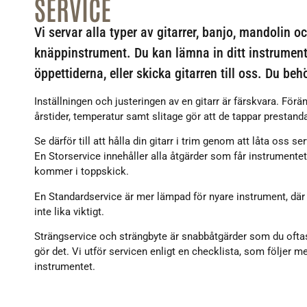
SERVICE
Vi servar alla typer av gitarrer, banjo, mandolin o
knäppinstrument. Du kan lämna in ditt instrument
öppettiderna, eller skicka gitarren till oss. Du beh
Inställningen och justeringen av en gitarr är färskvara. Föränd
årstider, temperatur samt slitage gör att de tappar prestanda
Se därför till att hålla din gitarr i trim genom att låta oss s
En Storservice innehåller alla åtgärder som får instrumentet
kommer i toppskick.
En Standardservice är mer lämpad för nyare instrument, där
inte lika viktigt.
Strängservice och strängbyte är snabbåtgärder som du ofta
gör det. Vi utför servicen enligt en checklista, som följer m
instrumentet.