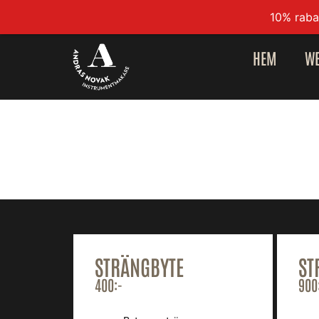
10% raba
HEM
W
STRÄNGBYTE
ST
400:-
900