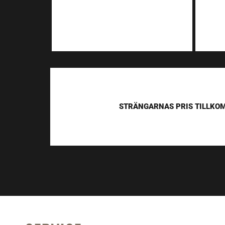
STRÄNGARNAS PRIS TILLKOM