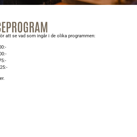
ICEPROGRAM
för att se vad som ingår i de olika programmen:
-
:-
:-
:-
er.