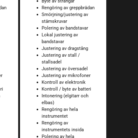
Byte av strängar
dan
Rengöring av greppbrädan
Smörjning/justering av
stämskruvar
Polering av bandstavar
Lokal justering av
bandstavar
Justering av dragstång
Justering av stall /
stallsadel
Justering av översadel
er
Justering av mikrofoner
Kontroll av elektronik
ri
Kontroll / byte av batteri
h
Intonering (elgitarr och
elbas)
Rengöring av hela
instrumentet
Rengöring av
instrumentets insida
Polering av hela