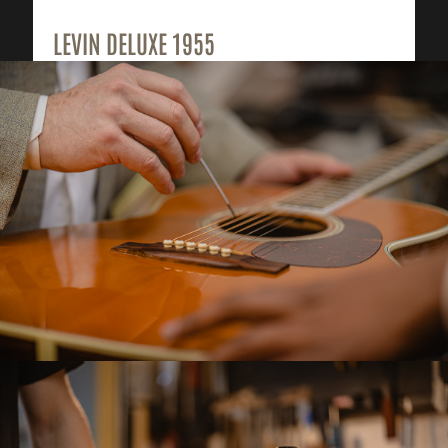
LEVIN DELUXE 1955
37500
KR
36000
KR
LÄGG I VARUKORG