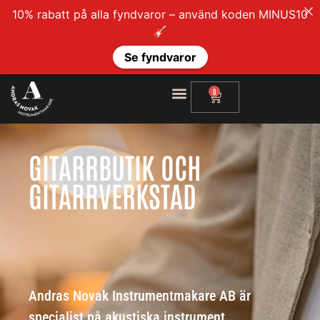
10% rabatt på alla fyndvaror – använd koden MINUS10
🎸
Se fyndvaror
0
GITARRBUTIK OCH
GITARRVERKSTAD
Andras Novak Instrumentmakare AB är
specialist på akustiska instrument.