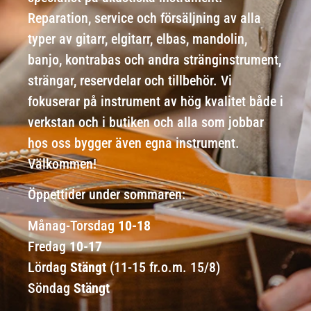
Reparation, service och försäljning av alla
typer av gitarr, elgitarr, elbas, mandolin,
banjo, kontrabas och andra stränginstrument,
strängar, reservdelar och tillbehör. Vi
fokuserar på instrument av hög kvalitet både i
verkstan och i butiken och alla som jobbar
hos oss bygger även egna instrument.
Välkommen!
Öppettider under sommaren:
Månag-Torsdag
10-18
Fredag
10-17
Lördag
Stängt
(11-15 fr.o.m. 15/8)
Söndag
Stängt