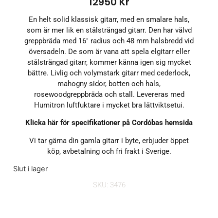
12950
Kr
En helt solid klassisk gitarr, med en smalare hals,
som är mer lik en stålsträngad gitarr. Den har välvd
greppbräda med 16″ radius och 48 mm halsbredd vid
översadeln. De som är vana att spela elgitarr eller
stålsträngad gitarr, kommer känna igen sig mycket
bättre. Livlig och volymstark gitarr med cederlock,
mahogny sidor, botten och hals,
rosewoodgreppbräda och stall. Levereras med
Humitron luftfuktare i mycket bra lättviktsetui.
Klicka här för specifikationer på Cordóbas hemsida
Vi tar gärna din gamla gitarr i byte, erbjuder öppet
köp, avbetalning och fri frakt i Sverige.
Slut i lager
SKU: 3476