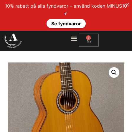
10% rabatt på alla fyndvaror – använd koden MINUS10
Se fyndvaror
0