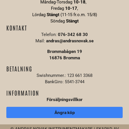
Måndag-Torsdag
10-18
,
Fredag
10-17
,
Lördag
Stängt
(11-15 fr.o.m. 15/8)
Söndag
S
tängt
KONTAKT
Telefon:
076-342 68 30
Mail:
andras@andrasnovak.se
Brommabågen 19
16876 Bromma
BETALNING
Swishnummer.: 123 661 3368
BankGiro: 5541-3744
INFORMATION
Försäljningsvillkor
Ångra köp
© ANDRAS NOVAK INSTRUMENTMAKARE | SKAPAD AV