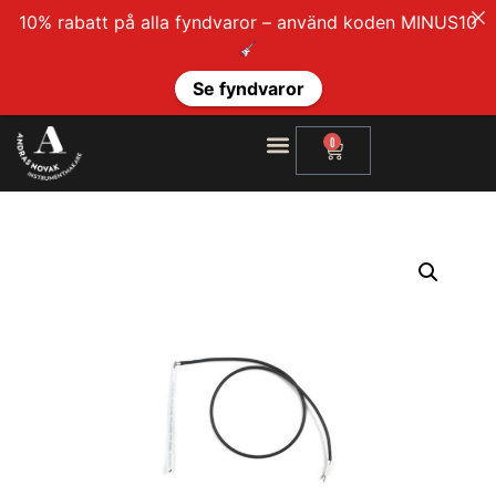
10% rabatt på alla fyndvaror – använd koden MINUS10
Se fyndvaror
0