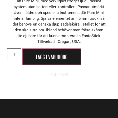
än Pure Mini, med verklighetstroget ljud. Passivt
system utan batteri eller kontroller. Passar utmärkt
även i äldre och speciella instrument, där Pure Mini
inte är lämplig. Själva elementet är 1,5 mm tjock, så
det behövs en ganska djup sadelskåra i stallet för att
den ska sitta bra. Ibland behöver man fräsa skåran
lite djupare för att kunna montera en FantaStick.
Tillverkad i Oregon, USA.
LÄGG I VARUKORG
SKU: 1365