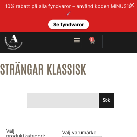
10% rabatt på alla fyndvaror – använd koden MINUS10
Se fyndvaror
0
STRÄNGAR KLASSISK
Sök
Välj
Välj varumärke:
produktkategori: