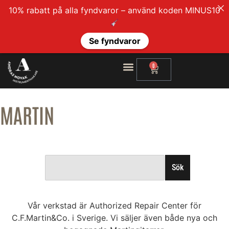
10% rabatt på alla fyndvaror – använd koden MINUS10
Se fyndvaror
0
MARTIN
Sök
Vår verkstad är Authorized Repair Center för
C.F.Martin&Co. i Sverige. Vi säljer även både nya och