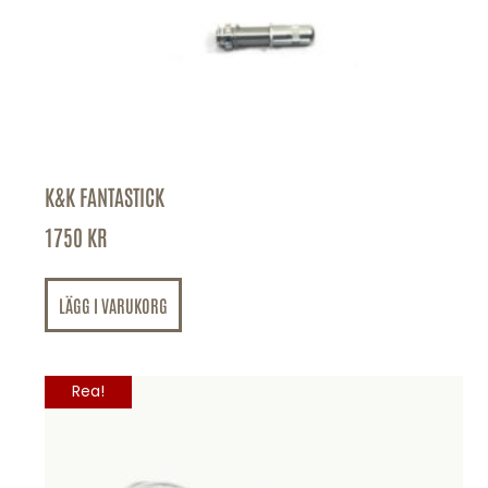
K&K FANTASTICK
1750
KR
LÄGG I VARUKORG
Rea!