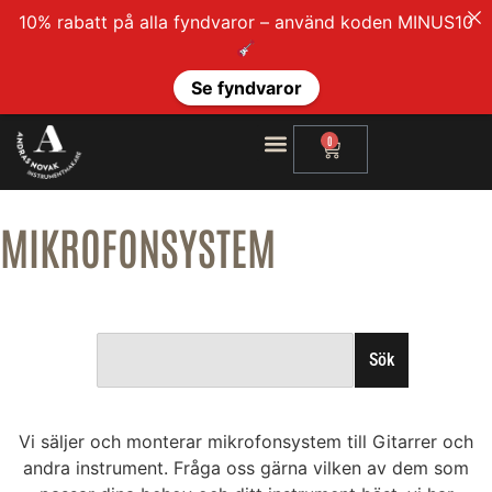
10% rabatt på alla fyndvaror – använd koden MINUS10
Se fyndvaror
0
MIKROFONSYSTEM
Sök
Vi säljer och monterar mikrofonsystem till Gitarrer och
andra instrument. Fråga oss gärna vilken av dem som