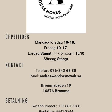
ÖPPETTIDER
Måndag-Torsdag
10-18
,
Fredag
10-17
,
Lördag
Stängt
(11-15 fr.o.m. 15/8)
Söndag
S
tängt
KONTAKT
Telefon:
076-342 68 30
Mail:
andras@andrasnovak.se
Brommabågen 19
16876 Bromma
BETALNING
Swishnummer.: 123 661 3368
BankGiro: 5541-3744