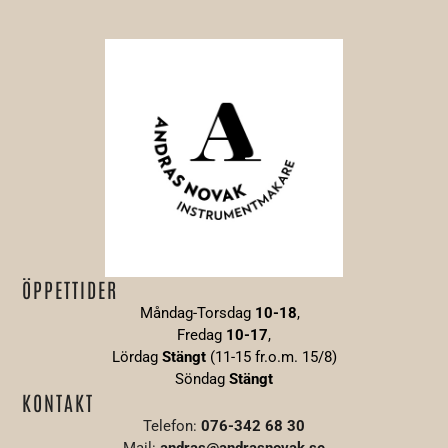
ÖPPETTIDER
Måndag-Torsdag
10-18
,
Fredag
10-17
,
Lördag
Stängt
(11-15 fr.o.m. 15/8)
Söndag
S
tängt
KONTAKT
Telefon:
076-342 68 30
Mail:
andras@andrasnovak.se