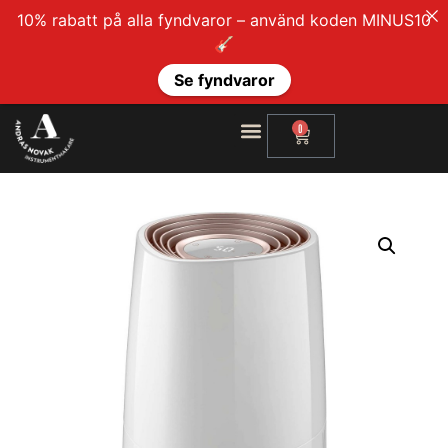
10% rabatt på alla fyndvaror – använd koden MINUS10
🎸
Se fyndvaror
0