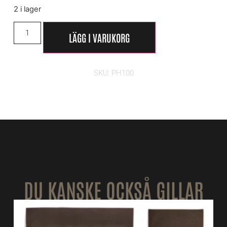
2 i lager
LÄGG I VARUKORG
SKU: PH100
DU KANSKE OCKSÅ GILLAR