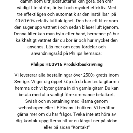
damm som ultrljudsfuktarna kan göra, den drar
väldigt lite ström, är tyst och mycket effektiv. Med
tre effektlägen och automatik är den inställbar på
40-50-60% relativ luftfuktighet. Den har ett filter som
den suger upp vattnet i och sedan blåser luft igenom.
Denna filter kan man byta efter hand, beroende på hur
kalkhaltigt vattnet där du bor är och hur mycket den
används. Läs mer om dess fördelar och
användningsråd på Philips hemsida:
Philips HU3916 Produktbeskrivning
Vi levererar alla beställningar över 2500:- gratis inom
Sverige. Vi ger dig öppet köp så du kan testa gitarren
hemma och vi byter gärna in din gamla gitarr. Du kan
betala med alla vanligt förekommande betalkort,
Swish och avbetalning med Klarna genom
webbshopen eller LF Finans i butiken. Vi berättar
gärna mer om du har frågor. Tveka inte att höra av
dig, kontaktuppgifterna hittar du längst ner på sidan
eller på sidan ”Kontakt”